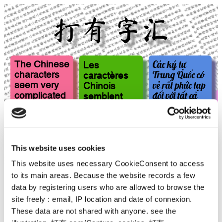
打有 字汇
Les
Các ký tự
The Chinese
caractères
Trung Quốc có
characters
Chinois
vẻ rất phức tạp
seem very
semblent
đối với tất cả
complicated
bien
những người
to all those
compliqués
chưa phải đối
who have
à tous ceux
mặt với chúng
not yet faced
qui n’y ont
nó. Người ta
them. It is
pas encore
nói rằng
said that
This website uses cookies
été
chúng nó có
they have a
This website uses necessary CookieConsent to access
confrontés. Il
logic, cấu trúc,
logic, a
to its main areas. Because the website records a few
est dit qu’ils
mà chúng nó
structure,
ont une
data by registering users who are allowed to browse the
đã được phân
that they
logique, une
loại theo khóa,
site freely : email, IP location and date of connexion.
have been
structure,
từ 540 trong
classified by
These data are not shared with anyone. see the
qu’ils ont été
说文解字
key, from