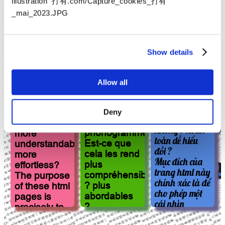
illustration 打有.com/Capture_cookies_打有
classés par
说
shuö
wén
jiê
zì
540 in the
_mai_2023.JPG
clé, de 540
文解字
đến 214 kể từ
dans le
说文
shuö
wén
jiê
zì
zìhuì
字汇
,
解字
rằng hầu hết
to 214 since
Show details
shuö
wén
jiê
zì
trong số chúng
字汇
the
à 214
nó là hình ảnh
zìhuì
, that
depuis le
字
và ngữ âm ký
most of them
Allow all
tự...
zìhuì
,
汇
are
Điều đó có làm
que la
pictophonetic…
cho chúng nó
plupart sont
Deny
Does that
dễ hiểu hơn
des idéo-
make them
không ? hoàn
phonogrammes…
more
toàn dễ hiếu
Est-ce que
understandable?
đỗi ?
cela les rend
more
Mục đích của
plus
effortless?
trang html này
compréhensibles
The purpose
chính xác là để
? plus
of these html
cho phép một
abordables
pages is
cái nhìn
?
precisely to
nhanh chóng,
Le but de
allow a